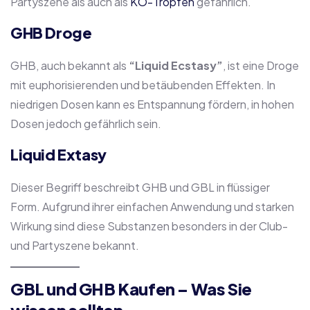
Partyszene als auch als
KO-Tropfen
gefährlich.
GHB Droge
GHB, auch bekannt als
“Liquid Ecstasy”
, ist eine Droge
mit euphorisierenden und betäubenden Effekten. In
niedrigen Dosen kann es Entspannung fördern, in hohen
Dosen jedoch gefährlich sein.
Liquid Extasy
Dieser Begriff beschreibt GHB und GBL in flüssiger
Form. Aufgrund ihrer einfachen Anwendung und starken
Wirkung sind diese Substanzen besonders in der Club-
und Partyszene bekannt.
GBL und GHB Kaufen – Was Sie