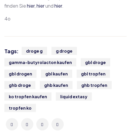
finden Sie
hier
,
hier
und
hier
.
4o
Tags:
droge g
g droge
gamma-butyrolacton kaufen
gbl droge
gbl drogen
gbl kaufen
gbl tropfen
ghb droge
ghb kaufen
ghb tropfen
ko tropfen kaufen
liquid extasy
tropfen ko