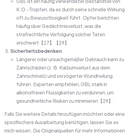
GBL ist ein häufig verwendeter Bestandteil von
K.O.-Tropfen, da es durch seine schnelle Wirkung
oft zu Bewusstlosigkeit führt. Opfer berichten
häufig über Gedächtnisverlust, was die
strafrechtliche Verfolgung solcher Taten
erschwert【27】【29】.
Sicherheitsbedenken
:
Längerer oder unsachgemäßer Gebrauch kann zu
Zahnschäden (z. B. Kalziumverlust aus dem
Zahnschmelz) und verzögerter Wundheilung
führen. Experten empfehlen, GBL stark in
alkoholfreien Flüssigkeiten zu verdünnen, um
gesundheitliche Risiken zu minimieren【29】.
Falls Sie weitere Details hinzufügen möchten oder eine
spezifischere Ausarbeitung benötigen, lassen Sie es
mich wissen. Die Originalquellen für mehr Informationen