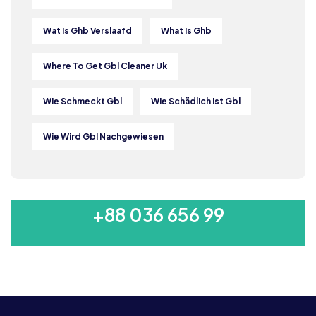
Wat Is Ghb Verslaafd
What Is Ghb
Where To Get Gbl Cleaner Uk
Wie Schmeckt Gbl
Wie Schädlich Ist Gbl
Wie Wird Gbl Nachgewiesen
MON-SAT 8:00-9:00
+88 036 656 99