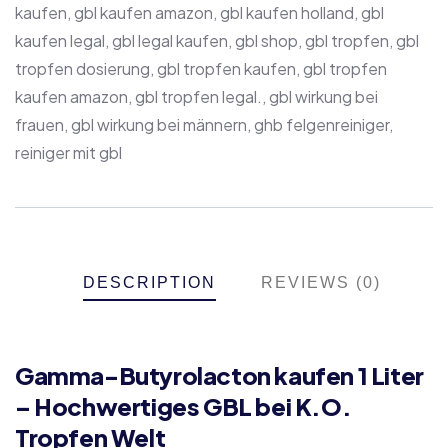
kaufen
,
gbl kaufen amazon
,
gbl kaufen holland
,
gbl
kaufen legal
,
gbl legal kaufen
,
gbl shop
,
gbl tropfen
,
gbl
tropfen dosierung
,
gbl tropfen kaufen
,
gbl tropfen
kaufen amazon
,
gbl tropfen legal.
,
gbl wirkung bei
frauen
,
gbl wirkung bei männern
,
ghb felgenreiniger
,
reiniger mit gbl
DESCRIPTION
REVIEWS (0)
Gamma-Butyrolacton kaufen 1 Liter
– Hochwertiges GBL bei K.O.
Tropfen Welt