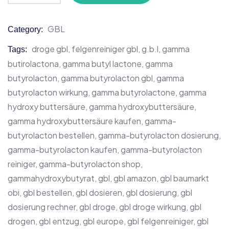
GBL
Category:
Product
Meta
droge gbl
,
felgenreiniger gbl
,
g.b.l
,
gamma
Tags:
butirolactona
,
gamma butyl lactone
,
gamma
butyrolacton
,
gamma butyrolacton gbl
,
gamma
butyrolacton wirkung
,
gamma butyrolactone
,
gamma
hydroxy buttersäure
,
gamma hydroxybuttersäure
,
gamma hydroxybuttersäure kaufen
,
gamma-
butyrolacton bestellen
,
gamma-butyrolacton dosierung
,
gamma-butyrolacton kaufen
,
gamma-butyrolacton
reiniger
,
gamma-butyrolacton shop
,
gammahydroxybutyrat
,
gbl
,
gbl amazon
,
gbl baumarkt
obi
,
gbl bestellen
,
gbl dosieren
,
gbl dosierung
,
gbl
dosierung rechner
,
gbl droge
,
gbl droge wirkung
,
gbl
drogen
,
gbl entzug
,
gbl europe
,
gbl felgenreiniger
,
gbl