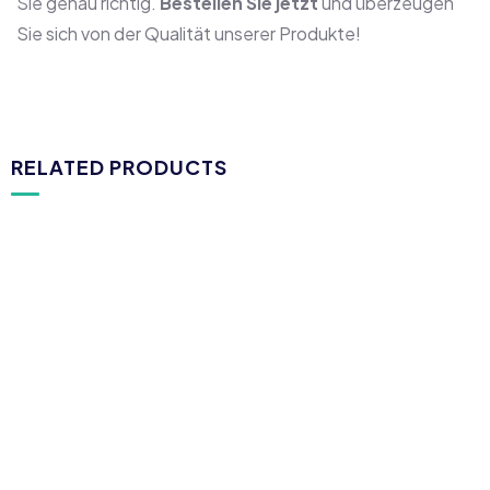
Sie genau richtig.
Bestellen Sie jetzt
und überzeugen
Sie sich von der Qualität unserer Produkte!
RELATED PRODUCTS
GHB
GHB Tropfen 100 ml- Hochwertige K.O.
Tropfen für verschiedene Anwendungen
€
120.00