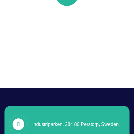
Quick insurance proccess
Talk to an expert
+88 036 656 99
Industriparken, 284 80 Perstorp, Sweden