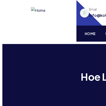
Email
info@ko
HOME
Hoe L