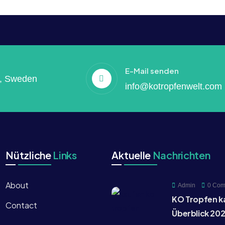
E-Mail senden
p, Sweden
info@kotropfenwelt.com
Nützliche
Links
Aktuelle
Nachrichten
About
Admin
0 Com
KO Tropfen k
Contact
Überblick 20