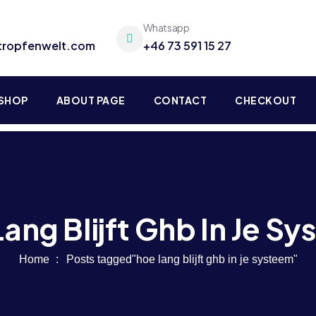
Whatsapp
tropfenwelt.com
+46 73 591 15 27
SHOP
ABOUT PAGE
CONTACT
CHECKOUT
ang Blijft Ghb In Je S
Home
Posts tagged"hoe lang blijft ghb in je systeem"