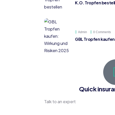
K.O. Tropfen bestel
Admin
0 Comments
GBL Tropfen kaufen:
Quick insur
Talk to an expert
+88 036 656 99