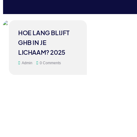
09
HOE LANG BLIJFT
MAY
GHB IN JE
LICHAAM? 2025
Admin
0 Comments