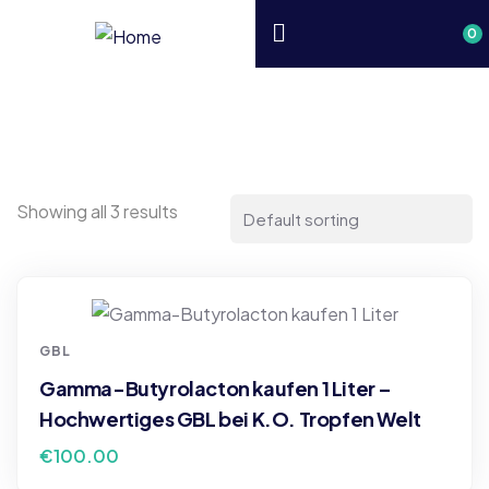
0
Showing all 3 results
GBL
Gamma-Butyrolacton kaufen 1 Liter –
Hochwertiges GBL bei K.O. Tropfen Welt
€
100.00