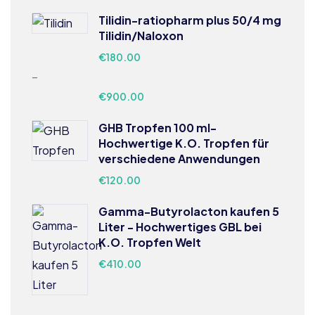
Tilidin-ratiopharm plus 50/4 mg
Tilidin/Naloxon
€
180.00
–
€
900.00
GHB Tropfen 100 ml-
Hochwertige K.O. Tropfen für
verschiedene Anwendungen
€
120.00
Gamma-Butyrolacton kaufen 5
Liter - Hochwertiges GBL bei
K.O. Tropfen Welt
€
410.00