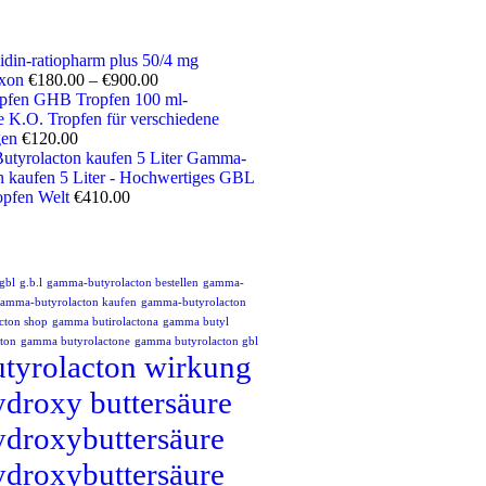
lidin-ratiopharm plus 50/4 mg
oxon
€
180.00
–
€
900.00
GHB Tropfen 100 ml-
 K.O. Tropfen für verschiedene
en
€
120.00
Gamma-
n kaufen 5 Liter - Hochwertiges GBL
opfen Welt
€
410.00
 gbl
g.b.l
gamma-butyrolacton bestellen
gamma-
amma-butyrolacton kaufen
gamma-butyrolacton
cton shop
gamma butirolactona
gamma butyl
ton
gamma butyrolactone
gamma butyrolacton gbl
tyrolacton wirkung
droxy buttersäure
droxybuttersäure
droxybuttersäure