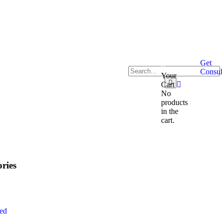
Get
0
Consul
Your
Cart
No
products
in the
cart.
ries
ed