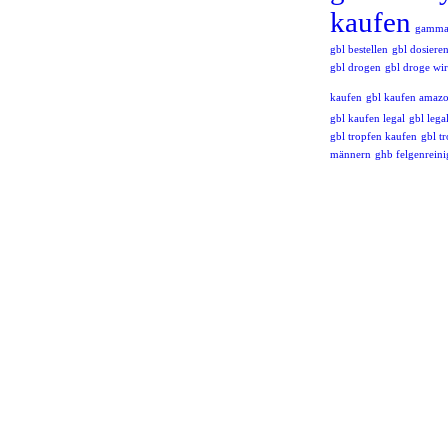
kaufen
gamma
gbl bestellen
gbl dosiere
gbl drogen
gbl droge wi
kaufen
gbl kaufen amaz
gbl kaufen legal
gbl lega
gbl tropfen kaufen
gbl tr
männern
ghb felgenreini