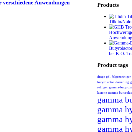
r verschiedene Anwendungen
Products
Ti
Tilidin/Nal
Hochwertige
Anwendung
Butyrolacto
bei K.O. Tr
Product tags
droge gbl
felgenreiniger
butyrolacton dosierung
g
reiniger
gamma-butyrola
lactone
gamma butyrolac
gamma bu
gamma hy
gamma hy
gamma hy