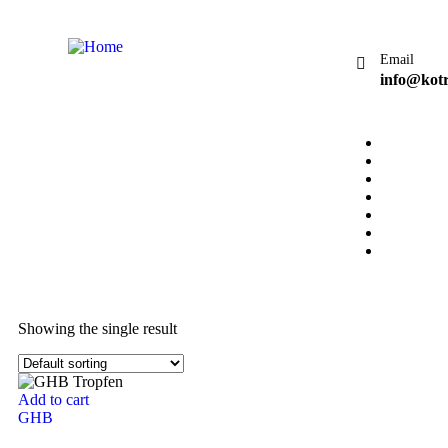
Email
info@kot
Home
Shop
About 
Contac
Checko
Testimo
Blog
.
Showing the single result
Add to cart
GHB