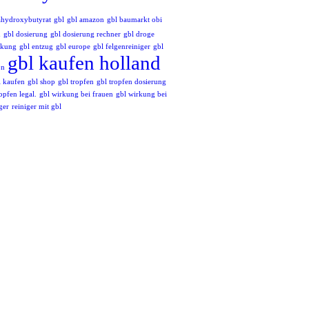
hydroxybutyrat
gbl
gbl amazon
gbl baumarkt obi
n
gbl dosierung
gbl dosierung rechner
gbl droge
rkung
gbl entzug
gbl europe
gbl felgenreiniger
gbl
gbl kaufen holland
on
l kaufen
gbl shop
gbl tropfen
gbl tropfen dosierung
opfen legal.
gbl wirkung bei frauen
gbl wirkung bei
ger
reiniger mit gbl